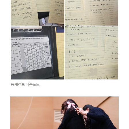
동계캠프 레슨노트