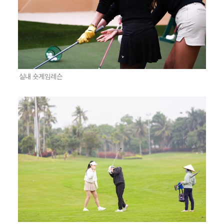
실내 숏게임레슨